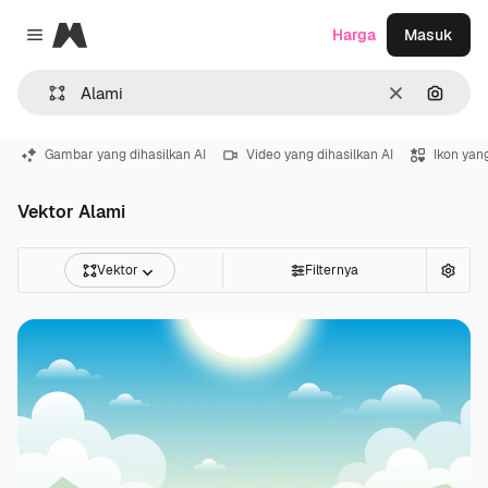
Magnific
Harga
Masuk
Close menu
Jernih
Pencar
Gambar yang dihasilkan AI
Video yang dihasilkan AI
Ikon yang
Vektor Alami
Vektor
Filternya