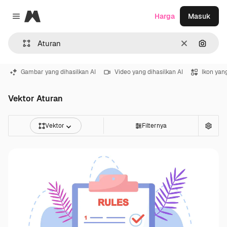
Magnific
Harga
Masuk
Close menu
Jernih
Pencar
Gambar yang dihasilkan AI
Video yang dihasilkan AI
Ikon yang
Vektor Aturan
Vektor
Filternya