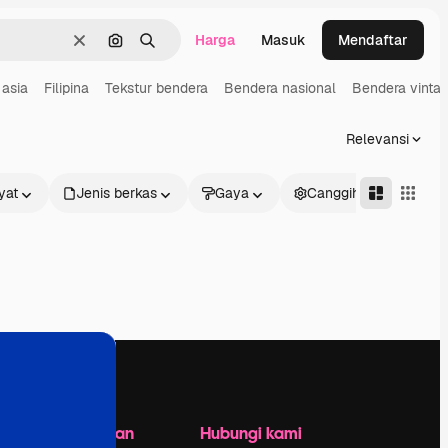
Harga
Masuk
Mendaftar
Jernih
Pencarian berdasarkan gambar
Mencari
asia
Filipina
Tekstur bendera
Bendera nasional
Bendera vinta
Relevansi
yat
Jenis berkas
Gaya
Canggih
Perusahaan
Hubungi kami