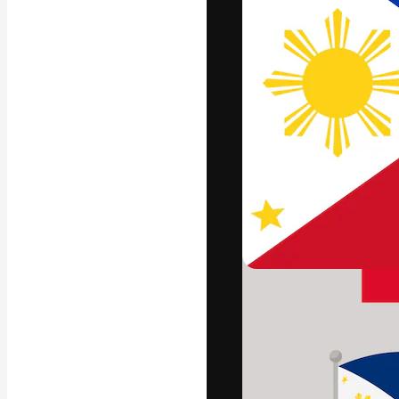
Platform kreat
terbaik Anda. L
dari kalangan k
dan studio.
Bahasa Indo
Copyright © 2010