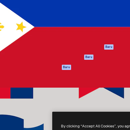
if untuk mengarahkan karya
Spaces
Academy
ebih dari 1 juta pelanggan
Asisten AI
Dokumentasi
reatif, perusahaan, agensi,
Generator gambar
Dukungan
AI
Ketentuan
nesia
Generator video AI
Penggunaan
Generator suara AI
Kebijakan privasi
Konten stok
Asli
Baru
MCP untuk
Kebijakan Cookie
Baru
Claude/ChatGPT
Pusat kepercaya
Agen
Baru
Afiliasi
API
Enterprise
Aplikasi seluler
Semua alat
Magnific
-
2026
Freepik Company S.L.U.
Hak cipta dilindungi undang-undang
.
By clicking “Accept All Cookies”, you ag