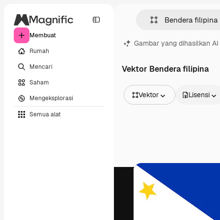
Membuat
Gambar yang dihasilkan AI
Rumah
Mencari
Vektor Bendera filipina
Saham
Vektor
Lisensi
Mengeksplorasi
Semua Gambar
Semua alat
Vektor
Ilustrasi
Foto
PSD
Templat
Mockup
Video
Rekaman
Grafik gerak
Templat video
Ikon
Model 3D
Huruf