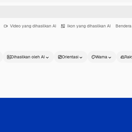
Video yang dihasilkan AI
Ikon yang dihasilkan AI
Bendera 
Dihasilkan oleh AI
Orientasi
Warna
Rak
Produk
Mulai