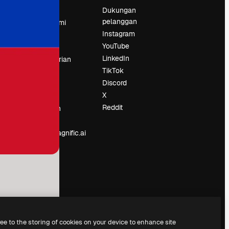
Harga
Dukungan
pelanggan
Tentang kami
Instagram
Reviews
YouTube
Karier
LinkedIn
Tren pencarian
TikTok
Blog
Discord
Acara
X
Slidesgo
an
Reddit
Jual konten
Ruang pers
Mencari magnific.ai
ree to the storing of cookies on your device to enhance site