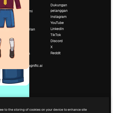
Harga
Dukungan
pelanggan
Tentang kami
Instagram
Reviews
YouTube
Karier
LinkedIn
Tren pencarian
TikTok
Blog
Discord
Acara
X
Slidesgo
an
Reddit
Jual konten
Ruang pers
Mencari magnific.ai
ree to the storing of cookies on your device to enhance site