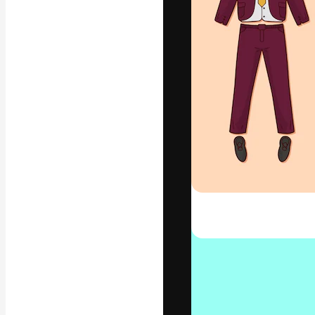
Platform kreat
terbaik Anda. L
dari kalangan k
dan studio.
Bahasa Indo
Copyright © 2010