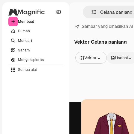
Membuat
Gambar yang dihasilkan AI
Rumah
Mencari
Vektor Celana panjang
Saham
Vektor
Lisensi
Mengeksplorasi
Semua Gambar
Semua alat
Vektor
Ilustrasi
Foto
PSD
Templat
Mockup
Video
Rekaman
Grafik gerak
Templat video
Ikon
Model 3D
Huruf