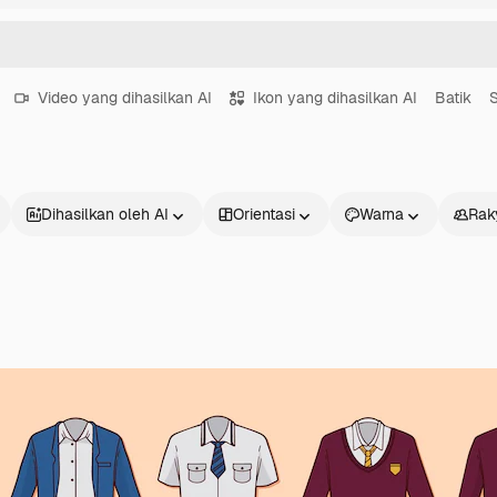
Video yang dihasilkan AI
Ikon yang dihasilkan AI
Batik
Dihasilkan oleh AI
Orientasi
Warna
Rak
Produk
Mulai