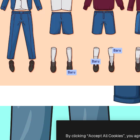
if untuk mengarahkan karya
Spaces
Academy
ebih dari 1 juta pelanggan
Asisten AI
Dokumentasi
reatif, perusahaan, agensi,
Generator gambar
Dukungan
AI
Ketentuan
nesia
Generator video AI
Penggunaan
Generator suara AI
Kebijakan privasi
Konten stok
Asli
Baru
MCP untuk
Kebijakan Cookie
Baru
Claude/ChatGPT
Pusat kepercaya
Agen
Baru
Afiliasi
API
Enterprise
Aplikasi seluler
Semua alat
Magnific
-
2026
Freepik Company S.L.U.
Hak cipta dilindungi undang-undang
.
By clicking “Accept All Cookies”, you ag