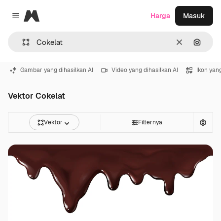
Magnific
Harga
Masuk
Close menu
Jernih
Pencar
Gambar yang dihasilkan AI
Video yang dihasilkan AI
Ikon yang
Vektor Cokelat
Vektor
Filternya