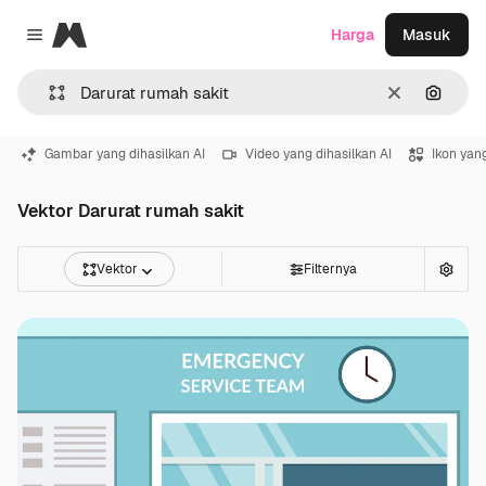
Magnific
Harga
Masuk
Close menu
Jernih
Pencar
Gambar yang dihasilkan AI
Video yang dihasilkan AI
Ikon yang
Vektor Darurat rumah sakit
Vektor
Filternya