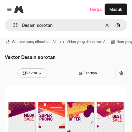
Magnific
Harga
Masuk
Close menu
Jernih
Pencar
Gambar yang dihasilkan AI
Video yang dihasilkan AI
Ikon yang
Vektor Desain sorotan
Vektor
Filternya