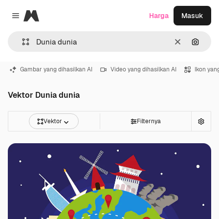
Magnific
Harga
Masuk
Close menu
Jernih
Pencar
Gambar yang dihasilkan AI
Video yang dihasilkan AI
Ikon yang
Vektor Dunia dunia
Vektor
Filternya