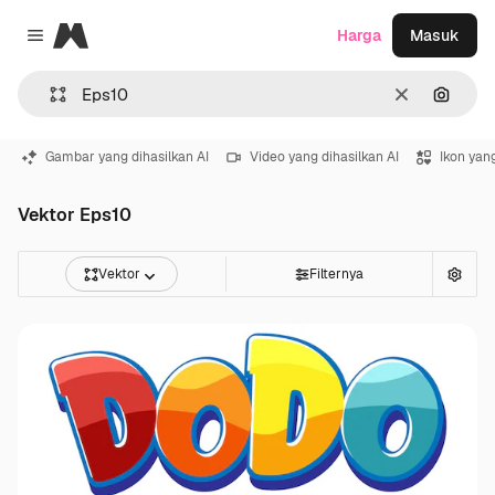
Magnific
Harga
Masuk
Close menu
Jernih
Pencar
Gambar yang dihasilkan AI
Video yang dihasilkan AI
Ikon yang
Vektor Eps10
Vektor
Filternya