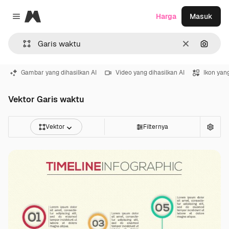
Magnific
Harga
Masuk
Close menu
Jernih
Pencar
Gambar yang dihasilkan AI
Video yang dihasilkan AI
Ikon yang
Vektor Garis waktu
Vektor
Filternya