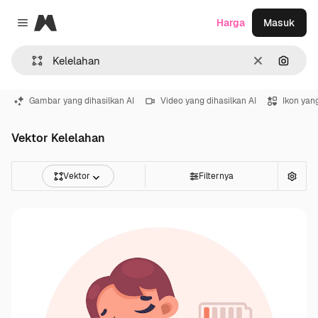
Magnific
Harga
Masuk
Close menu
Jernih
Pencar
Gambar yang dihasilkan AI
Video yang dihasilkan AI
Ikon yang
Vektor Kelelahan
Vektor
Filternya