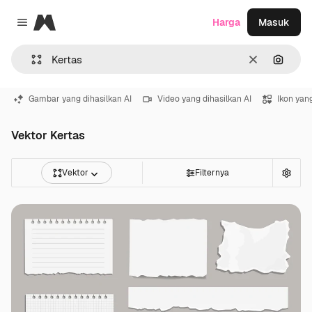
Magnific
Harga
Masuk
Close menu
Jernih
Pencar
Gambar yang dihasilkan AI
Video yang dihasilkan AI
Ikon yang
Vektor Kertas
Vektor
Filternya