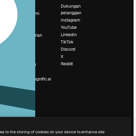
Harga
Dukungan
pelanggan
Tentang kami
Instagram
Reviews
YouTube
Karier
LinkedIn
Tren pencarian
TikTok
Blog
Discord
Acara
X
Slidesgo
an
Reddit
Jual konten
Ruang pers
Mencari magnific.ai
ree to the storing of cookies on your device to enhance site