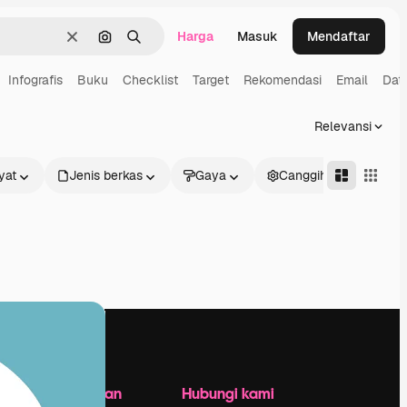
Harga
Masuk
Mendaftar
Jernih
Pencarian berdasarkan gambar
Mencari
Infografis
Buku
Checklist
Target
Rekomendasi
Email
Dat
Relevansi
yat
Jenis berkas
Gaya
Canggih
Perusahaan
Hubungi kami