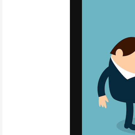
Platform kreat
terbaik Anda. L
dari kalangan k
dan studio.
Bahasa Indo
Copyright © 2010