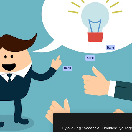
if untuk mengarahkan karya
Spaces
Academy
ebih dari 1 juta pelanggan
Asisten AI
Dokumentasi
reatif, perusahaan, agensi,
Generator gambar
Dukungan
AI
Ketentuan
nesia
Generator video AI
Penggunaan
Generator suara AI
Kebijakan privasi
Konten stok
Asli
Baru
MCP untuk
Kebijakan Cookie
Baru
Claude/ChatGPT
Pusat kepercaya
Agen
Baru
Afiliasi
API
Enterprise
Aplikasi seluler
Semua alat
Magnific
-
2026
Freepik Company S.L.U.
Hak cipta dilindungi undang-undang
.
By clicking “Accept All Cookies”, you ag