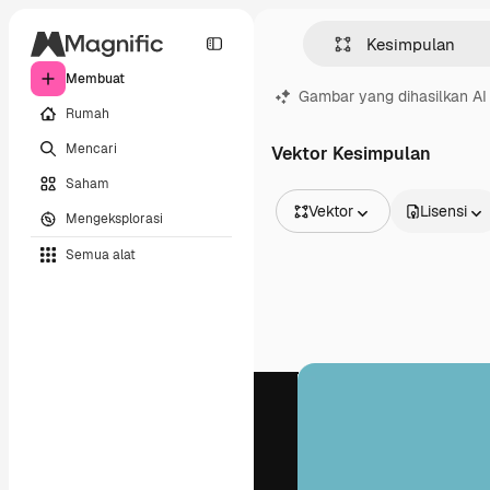
Membuat
Gambar yang dihasilkan AI
Rumah
Mencari
Vektor Kesimpulan
Saham
Vektor
Lisensi
Mengeksplorasi
Semua Gambar
Semua alat
Vektor
Ilustrasi
Foto
PSD
Templat
Mockup
Video
Rekaman
Grafik gerak
Templat video
Ikon
Model 3D
Huruf