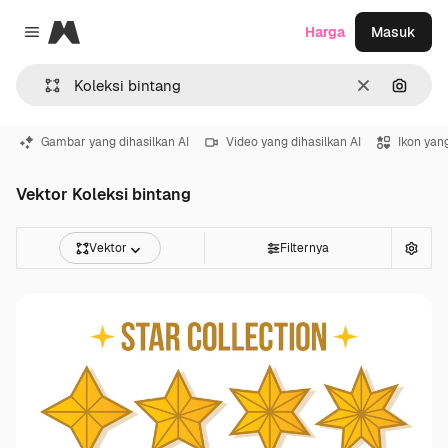
Magnific
Harga
Masuk
Close menu
Jernih
Pencar
Gambar yang dihasilkan AI
Video yang dihasilkan AI
Ikon yang
Vektor Koleksi bintang
Vektor
Filternya