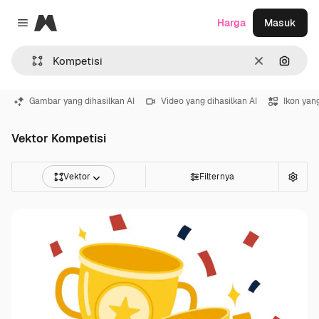
Magnific
Harga
Masuk
Close menu
Jernih
Pencar
Gambar yang dihasilkan AI
Video yang dihasilkan AI
Ikon yang
Vektor Kompetisi
Vektor
Filternya