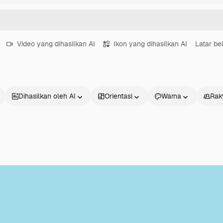
Video yang dihasilkan AI
Ikon yang dihasilkan AI
Latar be
Dihasilkan oleh AI
Orientasi
Warna
Rak
Produk
Mulai