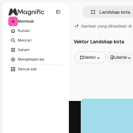
Membuat
Gambar yang dihasilkan AI
Rumah
Mencari
Vektor Landskap kota
Saham
Vektor
Lisensi
Mengeksplorasi
Semua Gambar
Semua alat
Vektor
Ilustrasi
Foto
PSD
Templat
Mockup
Video
Rekaman
Grafik gerak
Templat video
Ikon
Model 3D
Huruf