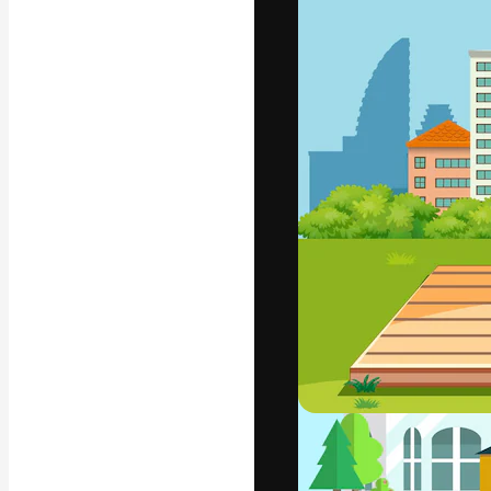
Platform kreat
terbaik Anda. L
dari kalangan k
dan studio.
Bahasa Indo
Copyright © 2010