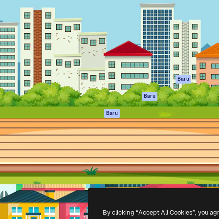
if untuk mengarahkan karya
Spaces
Academy
ebih dari 1 juta pelanggan
Asisten AI
Dokumentasi
reatif, perusahaan, agensi,
Generator gambar
Dukungan
AI
Ketentuan
nesia
Generator video AI
Penggunaan
Generator suara AI
Kebijakan privasi
Konten stok
Asli
Baru
MCP untuk
Kebijakan Cookie
Baru
Claude/ChatGPT
Pusat kepercaya
Agen
Baru
Afiliasi
API
Enterprise
Aplikasi seluler
Semua alat
Magnific
-
2026
Freepik Company S.L.U.
Hak cipta dilindungi undang-undang
.
By clicking “Accept All Cookies”, you ag