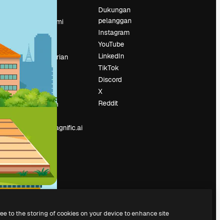
Harga
Dukungan
pelanggan
Tentang kami
Instagram
Reviews
YouTube
Karier
LinkedIn
Tren pencarian
TikTok
Blog
Discord
Acara
X
Slidesgo
an
Reddit
Jual konten
Ruang pers
Mencari magnific.ai
ree to the storing of cookies on your device to enhance site