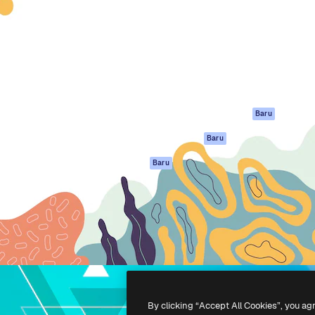
if untuk mengarahkan karya
Spaces
Academy
ebih dari 1 juta pelanggan
Asisten AI
Dokumentasi
reatif, perusahaan, agensi,
Generator gambar
Dukungan
AI
Ketentuan
nesia
Generator video AI
Penggunaan
Generator suara AI
Kebijakan privasi
Konten stok
Asli
Baru
MCP untuk
Kebijakan Cookie
Baru
Claude/ChatGPT
Pusat kepercaya
Agen
Baru
Afiliasi
API
Enterprise
Aplikasi seluler
Semua alat
Magnific
-
2026
Freepik Company S.L.U.
Hak cipta dilindungi undang-undang
.
By clicking “Accept All Cookies”, you ag