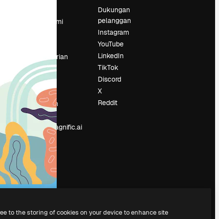
Harga
Dukungan
pelanggan
Tentang kami
Instagram
Reviews
YouTube
Karier
LinkedIn
Tren pencarian
TikTok
Blog
Discord
Acara
X
Slidesgo
an
Reddit
Jual konten
Ruang pers
Mencari magnific.ai
ree to the storing of cookies on your device to enhance site