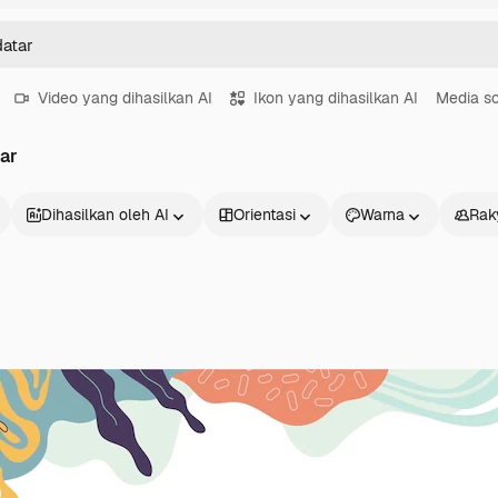
Video yang dihasilkan AI
Ikon yang dihasilkan AI
Media so
ar
Dihasilkan oleh AI
Orientasi
Warna
Rak
Produk
Mulai