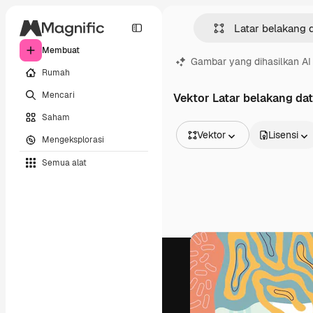
Membuat
Gambar yang dihasilkan AI
Rumah
Mencari
Vektor Latar belakang dat
Saham
Vektor
Lisensi
Mengeksplorasi
Semua Gambar
Semua alat
Vektor
Ilustrasi
Foto
PSD
Templat
Mockup
Video
Rekaman
Grafik gerak
Templat video
Ikon
Model 3D
Huruf