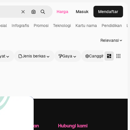
Harga
Masuk
Mendaftar
Jernih
Pencarian berdasarkan gambar
Mencari
sial
Infografis
Promosi
Teknologi
Kartu nama
Pendidikan
L
Relevansi
yat
Jenis berkas
Gaya
Canggih
Perusahaan
Hubungi kami