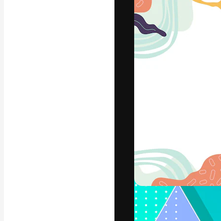
Platform kreat
terbaik Anda. L
dari kalangan k
dan studio.
Bahasa Indo
Copyright © 2010