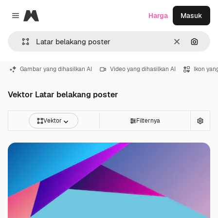
Magnific
Harga
Masuk
Close menu
Jernih
Pencar
Gambar yang dihasilkan AI
Video yang dihasilkan AI
Ikon yang
Vektor Latar belakang poster
Vektor
Filternya