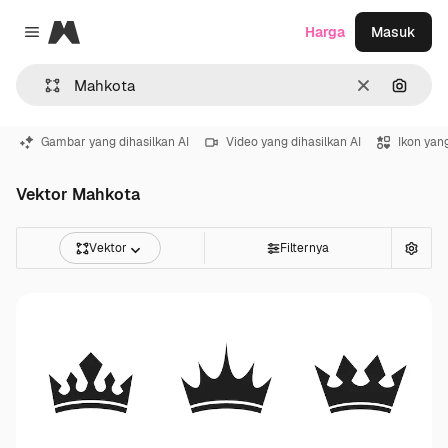
Magnific
Harga
Masuk
Close menu
Jernih
Pencar
Gambar yang dihasilkan AI
Video yang dihasilkan AI
Ikon yang
Vektor Mahkota
Vektor
Filternya