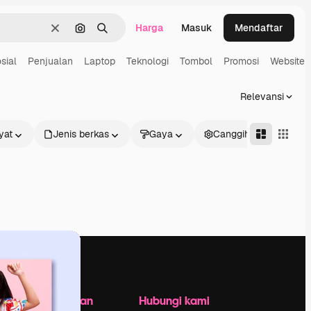
Harga
Masuk
Mendaftar
Jernih
Pencarian berdasarkan gambar
Mencari
sial
Penjualan
Laptop
Teknologi
Tombol
Promosi
Website
Relevansi
yat
Jenis berkas
Gaya
Canggih
Perusahaan
Hubungi kami