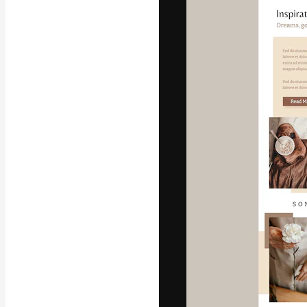
Platform kreat
terbaik Anda. L
dari kalangan k
dan studio.
Bahasa Indo
Copyright © 2010