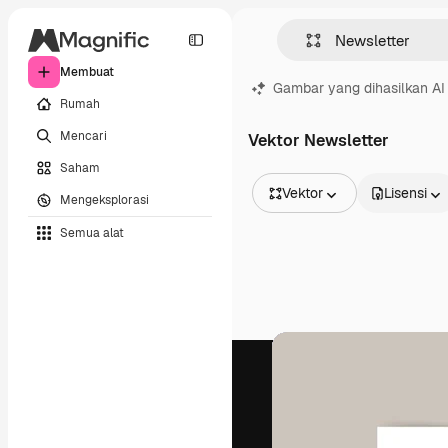
Membuat
Gambar yang dihasilkan AI
Rumah
Mencari
Vektor Newsletter
Saham
Vektor
Lisensi
Mengeksplorasi
Semua Gambar
Semua alat
Vektor
Ilustrasi
Foto
PSD
Templat
Mockup
Video
Rekaman
Grafik gerak
Templat video
Ikon
Model 3D
Huruf