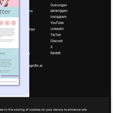
Harga
Dukungan
pelanggan
Tentang kami
Instagram
Reviews
YouTube
Karier
LinkedIn
Tren pencarian
TikTok
Blog
Discord
Acara
X
Slidesgo
an
Reddit
Jual konten
Ruang pers
Mencari magnific.ai
ree to the storing of cookies on your device to enhance site