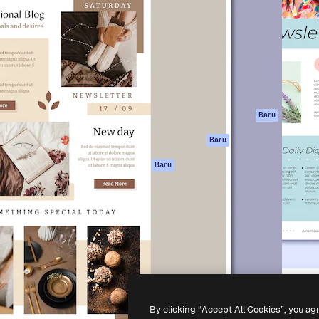
if untuk mengarahkan karya
Spaces
Academy
ebih dari 1 juta pelanggan
Asisten AI
Dokumentasi
reatif, perusahaan, agensi,
Generator gambar
Dukungan
AI
Ketentuan
nesia
Generator video AI
Penggunaan
Generator suara AI
Kebijakan privasi
Konten stok
Asli
Baru
MCP untuk
Kebijakan Cookie
Baru
Claude/ChatGPT
Pusat kepercaya
Agen
Baru
Afiliasi
API
Enterprise
Aplikasi seluler
Semua alat
Magnific
-
2026
Freepik Company S.L.U.
Hak cipta dilindungi undang-undang
.
By clicking “Accept All Cookies”, you ag