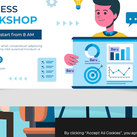
if untuk mengarahkan karya
Spaces
Academy
ebih dari 1 juta pelanggan
Asisten AI
Dokumentasi
reatif, perusahaan, agensi,
Generator gambar
Dukungan
AI
Ketentuan
nesia
Generator video AI
Penggunaan
Generator suara AI
Kebijakan privasi
Konten stok
Asli
Baru
MCP untuk
Kebijakan Cookie
Baru
Claude/ChatGPT
Pusat kepercaya
Agen
Baru
Afiliasi
API
Enterprise
Aplikasi seluler
Semua alat
Magnific
-
2026
Freepik Company S.L.U.
Hak cipta dilindungi undang-undang
.
By clicking “Accept All Cookies”, you ag