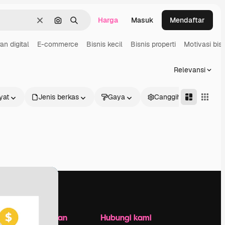
Harga
Masuk
Mendaftar
Jernih
Pencarian berdasarkan gambar
Mencari
n digital
E-commerce
Bisnis kecil
Bisnis properti
Motivasi bisn
Relevansi
yat
Jenis berkas
Gaya
Canggih
Perusahaan
Hubungi kami