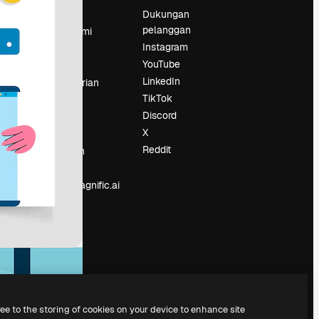
Harga
Dukungan
pelanggan
Tentang kami
Instagram
Reviews
YouTube
Karier
LinkedIn
Tren pencarian
TikTok
Blog
Discord
Acara
X
Slidesgo
an
Reddit
Jual konten
Ruang pers
Mencari magnific.ai
ree to the storing of cookies on your device to enhance site