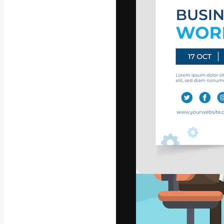
Platform kreat
terbaik Anda. L
dari kalangan k
dan studio.
Bahasa Indo
Copyright © 2010