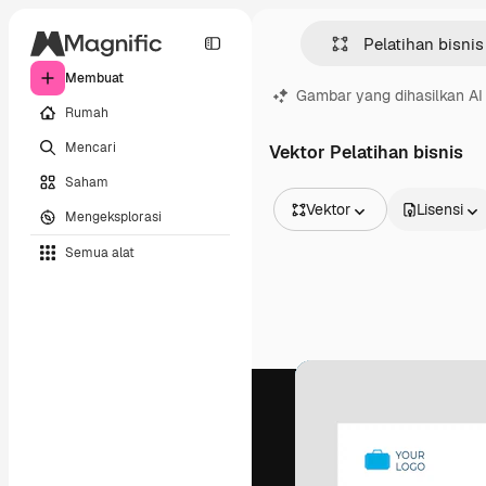
Membuat
Gambar yang dihasilkan AI
Rumah
Mencari
Vektor Pelatihan bisnis
Saham
Vektor
Lisensi
Mengeksplorasi
Semua Gambar
Semua alat
Vektor
Ilustrasi
Foto
PSD
Templat
Mockup
Video
Rekaman
Grafik gerak
Templat video
Ikon
Model 3D
Huruf