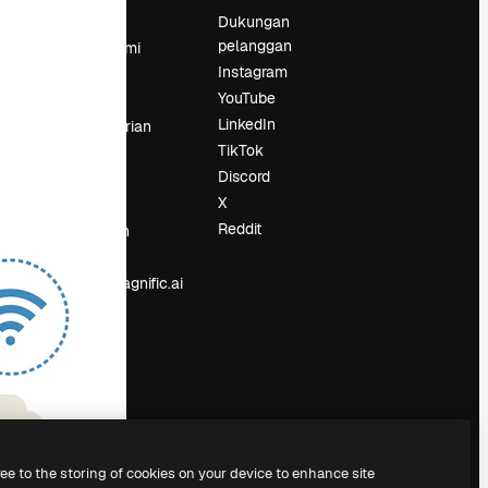
Harga
Dukungan
pelanggan
Tentang kami
Instagram
Reviews
YouTube
Karier
LinkedIn
Tren pencarian
TikTok
Blog
Discord
Acara
X
Slidesgo
an
Reddit
Jual konten
Ruang pers
Mencari magnific.ai
ree to the storing of cookies on your device to enhance site