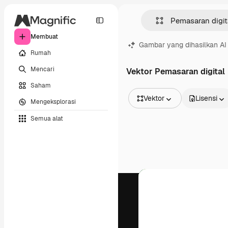
Membuat
Gambar yang dihasilkan AI
Rumah
Mencari
Vektor Pemasaran digital
Saham
Vektor
Lisensi
Mengeksplorasi
Semua Gambar
Semua alat
Vektor
Ilustrasi
Foto
PSD
Templat
Mockup
Video
Rekaman
Grafik gerak
Templat video
Ikon
Model 3D
Huruf