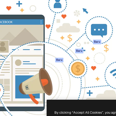
if untuk mengarahkan karya
Spaces
Academy
ebih dari 1 juta pelanggan
Asisten AI
Dokumentasi
reatif, perusahaan, agensi,
Generator gambar
Dukungan
AI
Ketentuan
nesia
Generator video AI
Penggunaan
Generator suara AI
Kebijakan privasi
Konten stok
Asli
Baru
MCP untuk
Kebijakan Cookie
Baru
Claude/ChatGPT
Pusat kepercaya
Agen
Baru
Afiliasi
API
Enterprise
Aplikasi seluler
Semua alat
Magnific
-
2026
Freepik Company S.L.U.
Hak cipta dilindungi undang-undang
.
By clicking “Accept All Cookies”, you ag