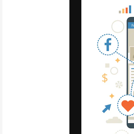
Platform kreat
terbaik Anda. L
dari kalangan k
dan studio.
Bahasa Indo
Copyright © 2010