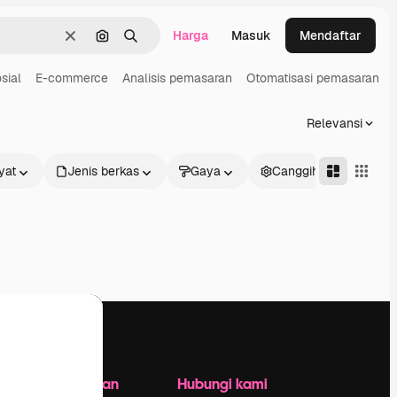
Harga
Masuk
Mendaftar
Jernih
Pencarian berdasarkan gambar
Mencari
sial
E-commerce
Analisis pemasaran
Otomatisasi pemasaran
Relevansi
yat
Jenis berkas
Gaya
Canggih
Perusahaan
Hubungi kami