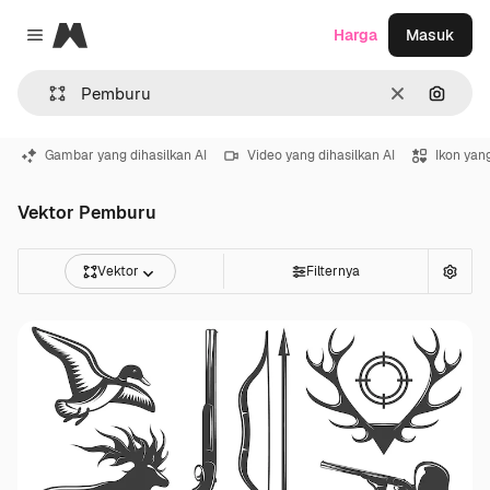
Magnific
Harga
Masuk
Close menu
Jernih
Pencar
Gambar yang dihasilkan AI
Video yang dihasilkan AI
Ikon yang
Vektor Pemburu
Vektor
Filternya