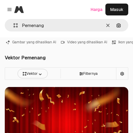
Magnific
Harga
Masuk
Close menu
Jernih
Pencar
Gambar yang dihasilkan AI
Video yang dihasilkan AI
Ikon yang
Vektor Pemenang
Vektor
Filternya