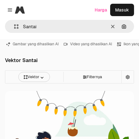
Magnific
Harga
Masuk
Close menu
Jernih
Pencar
Gambar yang dihasilkan AI
Video yang dihasilkan AI
Ikon yang
Vektor Santai
Vektor
Filternya