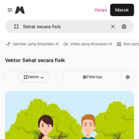
Magnific
Harga
Masuk
Close menu
Jernih
Pencar
Gambar yang dihasilkan AI
Video yang dihasilkan AI
Ikon yang
Vektor Sehat secara fisik
Vektor
Filternya