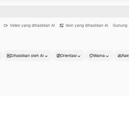
Video yang dihasilkan AI
Ikon yang dihasilkan AI
Gunung
Dihasilkan oleh AI
Orientasi
Warna
Rak
Produk
Mulai