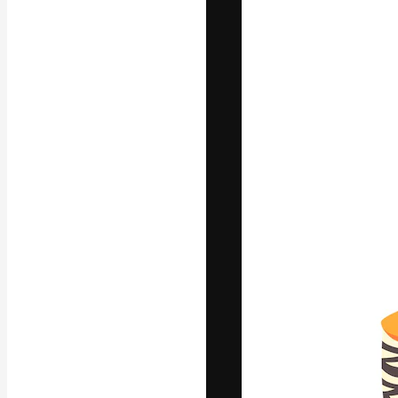
Platform kreat
terbaik Anda. L
dari kalangan k
dan studio.
Bahasa Indo
Copyright © 2010