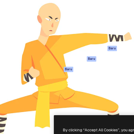
if untuk mengarahkan karya
Spaces
Academy
ebih dari 1 juta pelanggan
Asisten AI
Dokumentasi
reatif, perusahaan, agensi,
Generator gambar
Dukungan
AI
Ketentuan
nesia
Generator video AI
Penggunaan
Generator suara AI
Kebijakan privasi
Konten stok
Asli
Baru
MCP untuk
Kebijakan Cookie
Baru
Claude/ChatGPT
Pusat kepercaya
Agen
Baru
Afiliasi
API
Enterprise
Aplikasi seluler
Semua alat
Magnific
-
2026
Freepik Company S.L.U.
Hak cipta dilindungi undang-undang
.
By clicking “Accept All Cookies”, you ag