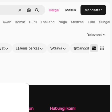
Harga
Masuk
Mendaftar
Jernih
Pencarian berdasarkan gambar
Mencari
Awan
Komik
Guru
Thailand
Naga
Meditasi
Film
Sungai
Relevansi
yat
Jenis berkas
Gaya
Canggih
Perusahaan
Hubungi kami