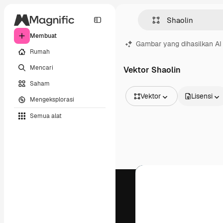
Membuat
Gambar yang dihasilkan AI
Rumah
Mencari
Vektor Shaolin
Saham
Vektor
Lisensi
Mengeksplorasi
Semua Gambar
Semua alat
Vektor
Ilustrasi
Foto
PSD
Templat
Mockup
Video
Rekaman
Grafik gerak
Templat video
Ikon
Model 3D
Huruf