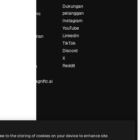
Harga
Dukungan
pelanggan
Tentang kami
Instagram
Reviews
YouTube
Karier
LinkedIn
Tren pencarian
TikTok
Blog
Discord
Acara
X
Slidesgo
an
Reddit
Jual konten
Ruang pers
Mencari magnific.ai
ree to the storing of cookies on your device to enhance site