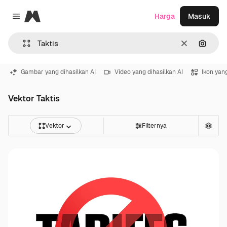
Magnific
Harga
Masuk
Close menu
Jernih
Pencar
Gambar yang dihasilkan AI
Video yang dihasilkan AI
Ikon yang
Vektor Taktis
Vektor
Filternya