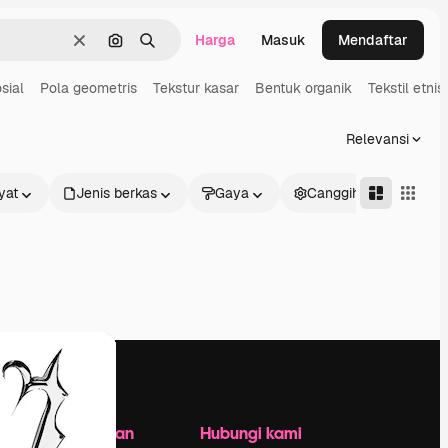
Harga
Masuk
Mendaftar
Jernih
Pencarian berdasarkan gambar
Mencari
sial
Pola geometris
Tekstur kasar
Bentuk organik
Tekstil etnis
Relevansi
yat
Jenis berkas
Gaya
Canggih
Perusahaan
Hubungi kami