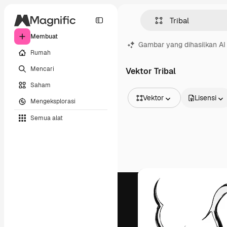
Membuat
Gambar yang dihasilkan AI
Rumah
Mencari
Vektor Tribal
Saham
Vektor
Lisensi
Mengeksplorasi
Semua Gambar
Semua alat
Vektor
Ilustrasi
Foto
PSD
Templat
Mockup
Video
Rekaman
Grafik gerak
Templat video
Ikon
Model 3D
Huruf