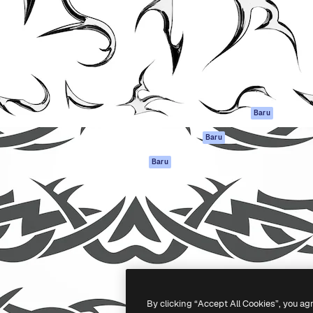
if untuk mengarahkan karya
Spaces
Academy
ebih dari 1 juta pelanggan
Asisten AI
Dokumentasi
reatif, perusahaan, agensi,
Generator gambar
Dukungan
AI
Ketentuan
nesia
Generator video AI
Penggunaan
Generator suara AI
Kebijakan privasi
Konten stok
Asli
Baru
MCP untuk
Kebijakan Cookie
Baru
Claude/ChatGPT
Pusat kepercaya
Agen
Baru
Afiliasi
API
Enterprise
Aplikasi seluler
Semua alat
Magnific
-
2026
Freepik Company S.L.U.
Hak cipta dilindungi undang-undang
.
By clicking “Accept All Cookies”, you ag