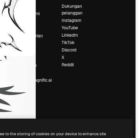
Harga
Dukungan
pelanggan
Tentang kami
Instagram
Reviews
YouTube
Karier
LinkedIn
Tren pencarian
TikTok
Blog
Discord
Acara
X
Slidesgo
an
Reddit
Jual konten
Ruang pers
Mencari magnific.ai
ree to the storing of cookies on your device to enhance site