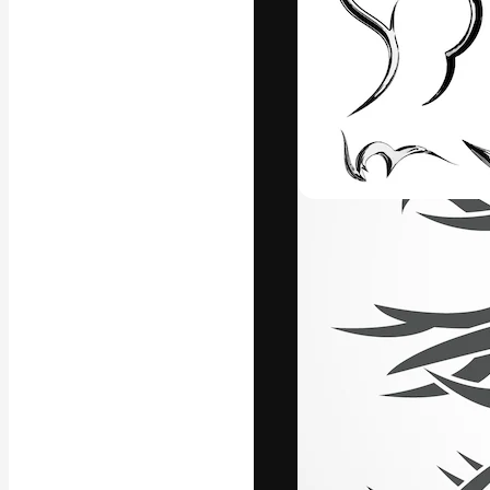
Platform kreat
terbaik Anda. L
dari kalangan k
dan studio.
Bahasa Indo
Copyright © 2010