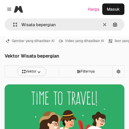
Magnific
Harga
Masuk
Close menu
Jernih
Pencar
Gambar yang dihasilkan AI
Video yang dihasilkan AI
Ikon yang
Vektor Wisata bepergian
Vektor
Filternya