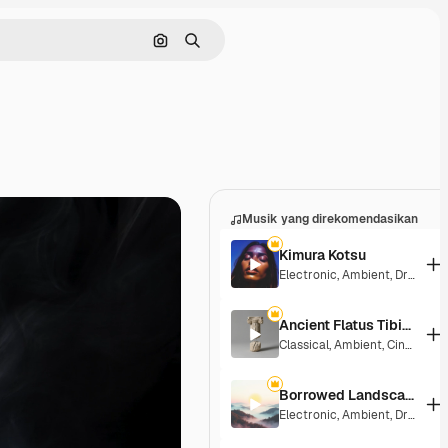
Pencarian berdasarkan gambar
Mencari
Musik yang direkomendasikan
Kimura Kotsu
Electronic
,
Ambient
,
Dramatic
Ancient Flatus Tibiae
Classical
,
Ambient
,
Cinematic
Borrowed Landscape
Electronic
,
Ambient
,
Dramatic