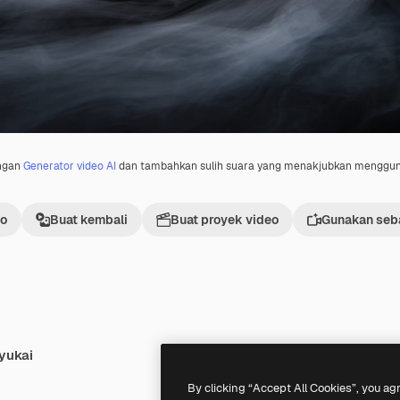
engan
Generator video AI
dan tambahkan sulih suara yang menakjubkan menggu
eo
Buat kembali
Buat proyek video
Gunakan seba
yukai
By clicking “Accept All Cookies”, you ag