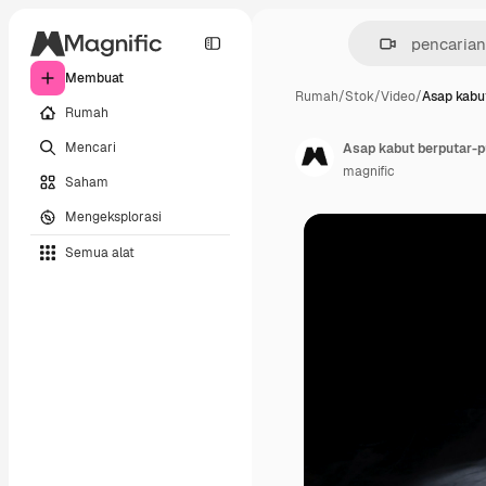
Membuat
Rumah
/
Stok
/
Video
/
Asap kabu
Rumah
Mencari
Asap kabut berputar-p
magnific
Saham
Mengeksplorasi
Semua alat