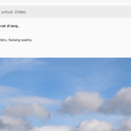
rak di lang…
 biru. Selang waktu.