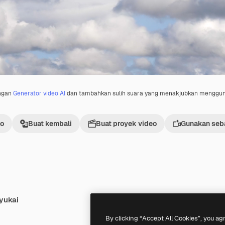
engan
Generator video AI
dan tambahkan sulih suara yang menakjubkan menggu
eo
Buat kembali
Buat proyek video
Gunakan seba
yukai
Premium
Premium
By clicking “Accept All Cookies”, you ag