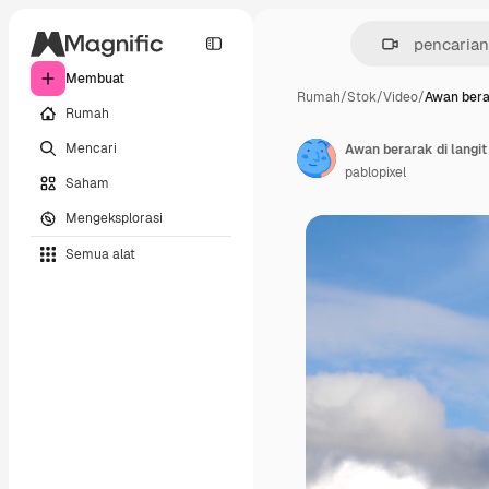
Membuat
Rumah
/
Stok
/
Video
/
Awan bera
Rumah
Mencari
Awan berarak di langit
pablopixel
Saham
Mengeksplorasi
Semua alat