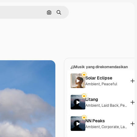
Pencarian berdasarkan gambar
Mencari
Musik yang direkomendasikan
Solar Eclipse
Ambient
,
Peaceful
Litang
Ambient
,
Laid Back
,
Peaceful
NN Peaks
Ambient
,
Corporate
,
Laid Back