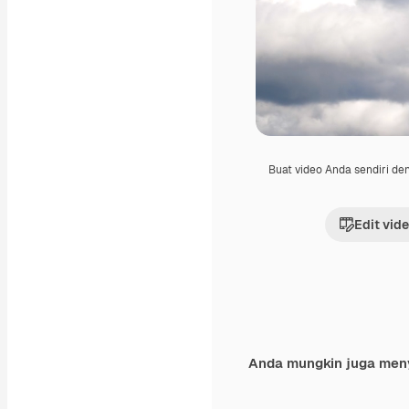
Buat video Anda sendiri d
Edit vid
Anda mungkin juga men
Premium
Premium