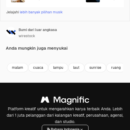
Jelajahi
lebih banyak pilihan musik
Bumi dari luar angkasa
wirestock
Anda mungkin juga menyukai
Premium
Premium
Premium
Premium
malam
cuaca
lampu
laut
sunrise
ruang
Platform kreatif untuk mengarahkan karya terbaik Anda. Lebih
dari 1 juta pelanggan dari kalangan kreatif, perusahaan, agensi,
dan studio.
Bahasa Indonesia