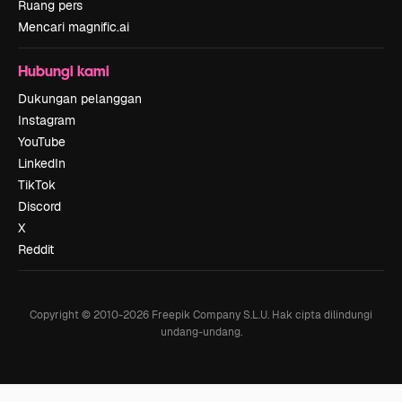
Ruang pers
Mencari magnific.ai
Hubungi kami
Dukungan pelanggan
Instagram
YouTube
LinkedIn
TikTok
Discord
X
Reddit
Copyright © 2010-
2026
Freepik Company S.L.U.
Hak cipta dilindungi
undang-undang
.