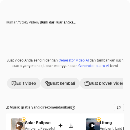
Rumah
/
Stok
/
Video
/
Bumi dari luar angka…
Buat video Anda sendiri dengan
Generator video AI
dan tambahkan sulih
suara yang menakjubkan menggunakan
Generator suara AI
kami
Edit video
Buat kembali
Buat proyek video
Musik gratis yang direkomendasikan
Solar Eclipse
Litang
Ambient
,
Peaceful
Ambient
,
Laid Bac