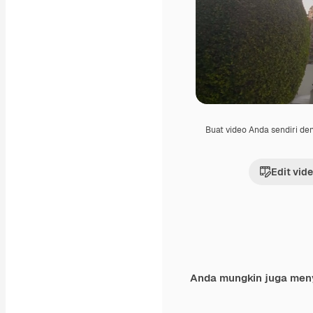
Buat video Anda sendiri d
Edit vid
Anda mungkin juga men
Premium
Premium