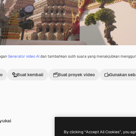
engan
Generator video AI
dan tambahkan sulih suara yang menakjubkan menggu
eo
Buat kembali
Buat proyek video
Gunakan seba
yukai
By clicking “Accept All Cookies”, you ag