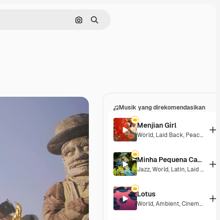
Pencarian berdasarkan gambar
Mencari
Musik yang direkomendasikan
Menjian Girl
World
,
Laid Back
,
Peaceful
,
Ho
Minha Pequena Casa Rosa
Jazz
,
World
,
Latin
,
Laid Back
,
Lotus
World
,
Ambient
,
Cinematic
,
La