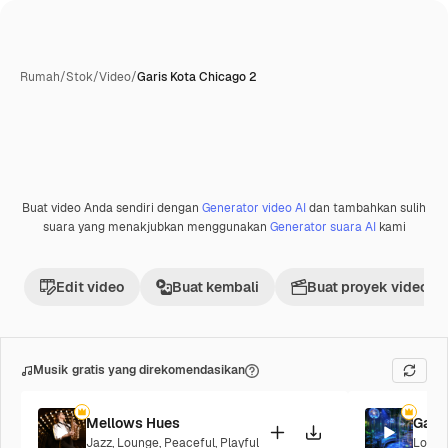
Rumah
/
Stok
/
Video
/
Garis Kota Chicago 2
Buat video Anda sendiri dengan
Generator video AI
dan tambahkan sulih
suara yang menakjubkan menggunakan
Generator suara AI
kami
Edit video
Buat kembali
Buat proyek video
Musik gratis yang direkomendasikan
Mellows Hues
Galac
Jazz
,
Lounge
,
Peaceful
,
Playful
Loung