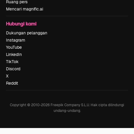
Ruang pers
Mencari magnific.ai
Hubungi kami
Dukungan pelanggan
Instagram
YouTube
LinkedIn
TikTok
Discord
X
Reddit
Copyright © 2010-
2026
Freepik Company S.L.U.
Hak cipta dilindungi
undang-undang
.