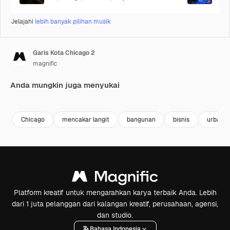
Jelajahi
lebih banyak pilihan musik
Garis Kota Chicago 2
magnific
Anda mungkin juga menyukai
Premium
Premium
Premium
Premium
Chicago
mencakar langit
bangunan
bisnis
urban
Platform kreatif untuk mengarahkan karya terbaik Anda. Lebih
dari 1 juta pelanggan dari kalangan kreatif, perusahaan, agensi,
dan studio.
Bahasa Indonesia