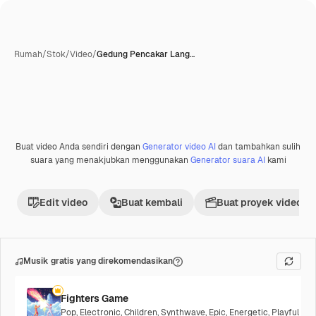
Rumah
/
Stok
/
Video
/
Gedung Pencakar Lang…
Buat video Anda sendiri dengan
Generator video AI
dan tambahkan sulih
suara yang menakjubkan menggunakan
Generator suara AI
kami
Edit video
Buat kembali
Buat proyek video
Musik gratis yang direkomendasikan
Fighters Game
Pop
,
Electronic
,
Children
,
Synthwave
,
Epic
,
Energetic
,
Playful