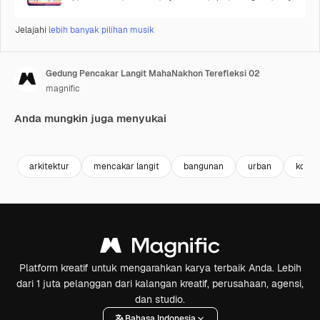
Jelajahi
lebih banyak pilihan musik
Gedung Pencakar Langit MahaNakhon Terefleksi 02
magnific
Anda mungkin juga menyukai
Premium
Premium
Premium
Premium
arkitektur
mencakar langit
bangunan
urban
konte
Platform kreatif untuk mengarahkan karya terbaik Anda. Lebih
dari 1 juta pelanggan dari kalangan kreatif, perusahaan, agensi,
dan studio.
Bahasa Indonesia