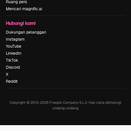
Ruang pers
Mencari magnific.ai
Hubungi kami
Dukungan pelanggan
Instagram
YouTube
LinkedIn
TikTok
Discord
X
Reddit
Copyright © 2010-
2026
Freepik Company S.L.U.
Hak cipta dilindungi
undang-undang
.