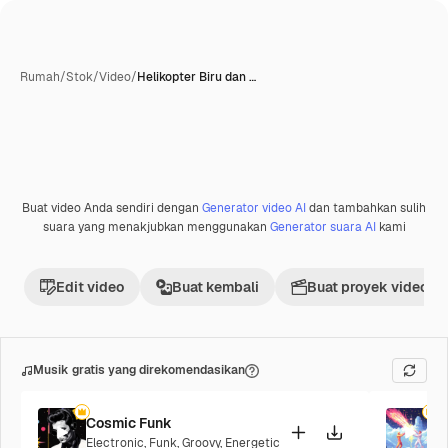
Rumah
/
Stok
/
Video
/
Helikopter Biru dan …
Buat video Anda sendiri dengan
Generator video AI
dan tambahkan sulih
suara yang menakjubkan menggunakan
Generator suara AI
kami
Edit video
Buat kembali
Buat proyek video
Musik gratis yang direkomendasikan
Cosmic Funk
F
Electronic
,
Funk
,
Groovy
,
Energetic
P