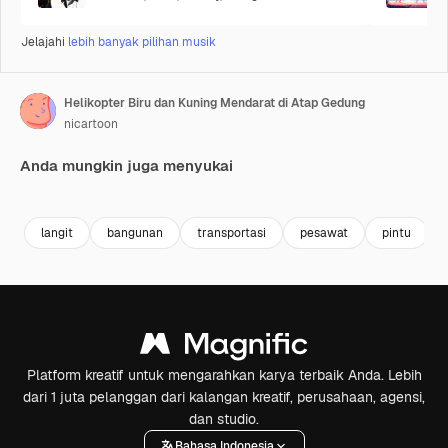
Jelajahi
lebih banyak pilihan musik
Helikopter Biru dan Kuning Mendarat di Atap Gedung
nicartoon
Anda mungkin juga menyukai
Premium
Premium
langit
bangunan
transportasi
pesawat
pintu
Platform kreatif untuk mengarahkan karya terbaik Anda. Lebih
dari 1 juta pelanggan dari kalangan kreatif, perusahaan, agensi,
dan studio.
Bahasa Indonesia