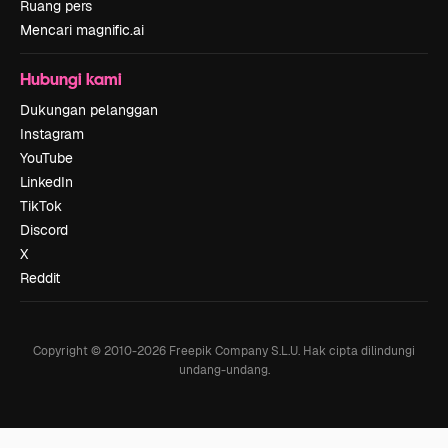
Ruang pers
Mencari magnific.ai
Hubungi kami
Dukungan pelanggan
Instagram
YouTube
LinkedIn
TikTok
Discord
X
Reddit
Copyright © 2010-
2026
Freepik Company S.L.U.
Hak cipta dilindungi
undang-undang
.