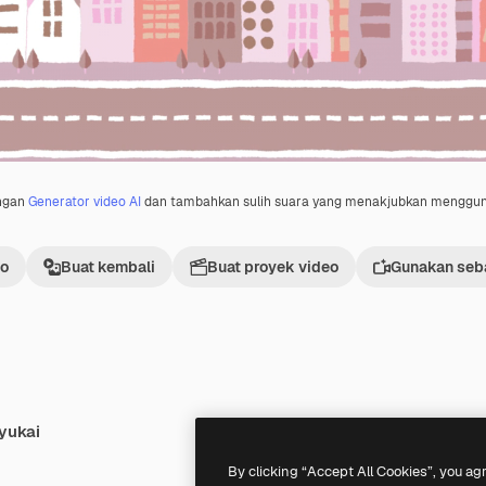
engan
Generator video AI
dan tambahkan sulih suara yang menakjubkan menggu
eo
Buat kembali
Buat proyek video
Gunakan seba
yukai
Premium
Premium
By clicking “Accept All Cookies”, you ag