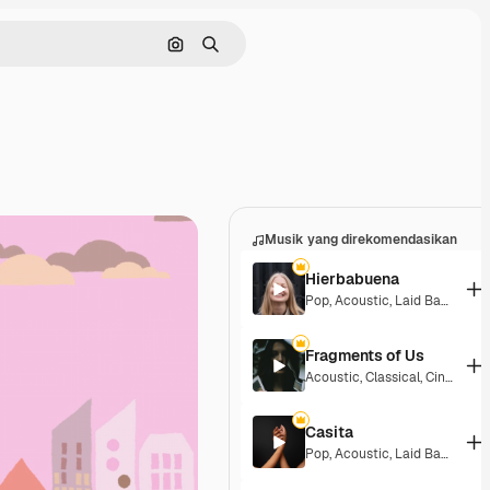
Pencarian berdasarkan gambar
Mencari
Musik yang direkomendasikan
Hierbabuena
Pop
,
Acoustic
,
Laid Back
,
Peac
Fragments of Us
Acoustic
,
Classical
,
Cinematic
Casita
Pop
,
Acoustic
,
Laid Back
,
Peac