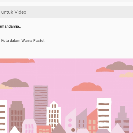
 Pemandanga…
 Kota dalam Warna Pastel