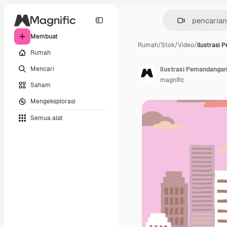
Membuat
Rumah
/
Stok
/
Video
/
Ilustrasi
Rumah
Mencari
Ilustrasi Pemandangan
magnific
Saham
Mengeksplorasi
Semua alat