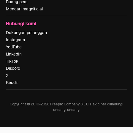
Ruang pers
Mencari magnific.ai
Hubungi kami
Dukungan pelanggan
Instagram
YouTube
LinkedIn
TikTok
Discord
X
Reddit
Copyright © 2010-
2026
Freepik Company S.L.U.
Hak cipta dilindungi
undang-undang
.