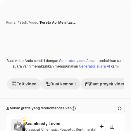
Rumah
/
Stok
/
Video
/
Kereta Api Melintas …
Buat video Anda sendiri dengan
Generator video AI
dan tambahkan sulih
suara yang menakjubkan menggunakan
Generator suara AI
kami
Edit video
Buat kembali
Buat proyek video
Musik gratis yang direkomendasikan
Seamlessly Loved
Classical
,
Cinematic
,
Peaceful
,
Sentimental