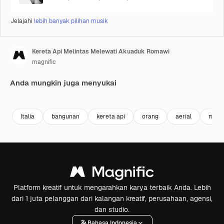
Jelajahi
lebih banyak pilihan musik
Kereta Api Melintas Melewati Akuaduk Romawi
magnific
Anda mungkin juga menyukai
Premium
Premium
Premium
Premium
Italia
bangunan
kereta api
orang
aerial
mobil
Platform kreatif untuk mengarahkan karya terbaik Anda. Lebih
dari 1 juta pelanggan dari kalangan kreatif, perusahaan, agensi,
dan studio.
Bahasa Indonesia