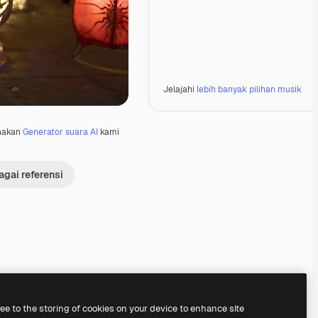
Jelajahi
lebih banyak pilihan musik
nakan
Generator suara AI
kami
gai referensi
Premium
Premium
Dihasilkan oleh AI
ree to the storing of cookies on your device to enhance site