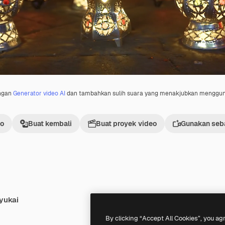
engan
Generator video AI
dan tambahkan sulih suara yang menakjubkan menggu
eo
Buat kembali
Buat proyek video
Gunakan seba
yukai
By clicking “Accept All Cookies”, you ag