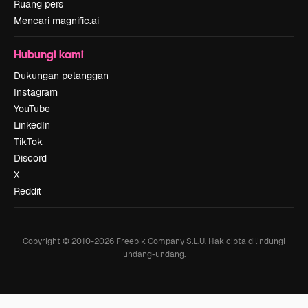
Ruang pers
Mencari magnific.ai
Hubungi kami
Dukungan pelanggan
Instagram
YouTube
LinkedIn
TikTok
Discord
X
Reddit
Copyright © 2010-
2026
Freepik Company S.L.U.
Hak cipta dilindungi
undang-undang
.