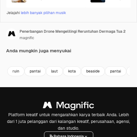
Jelajahi
lebih banyak pilihan musik
Penerbangan Drone Mengelilingi Reruntuhan Dermaga Tua 2
magnific
Anda mungkin juga menyukai
Premium
Premium
ruin
pantai
laut
kota
beaside
pantai
sh
Platform kreatif untuk mengarahkan karya terbaik Anda. Lebih
dari 1 juta pelanggan dari kalangan kreatif, perusahaan, agensi,
dan studio.
Bahasa Indonesia