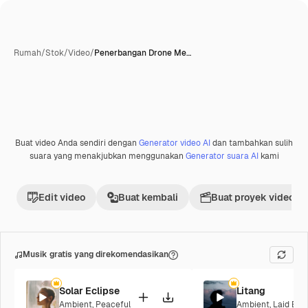
Rumah
/
Stok
/
Video
/
Penerbangan Drone Me…
Buat video Anda sendiri dengan
Generator video AI
dan tambahkan sulih
suara yang menakjubkan menggunakan
Generator suara AI
kami
Edit video
Buat kembali
Buat proyek video
Musik gratis yang direkomendasikan
Solar Eclipse
Litang
Ambient
,
Peaceful
Ambient
,
Laid Bac