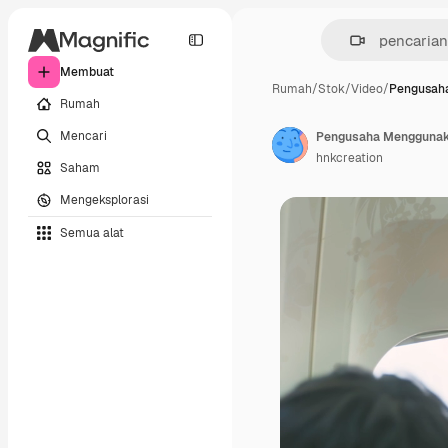
Membuat
Rumah
/
Stok
/
Video
/
Pengusah
Rumah
Mencari
Pengusaha Menggunaka
hnkcreation
Saham
Mengeksplorasi
Semua alat