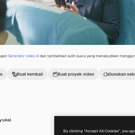
engan
Generator video AI
dan tambahkan sulih suara yang menakjubkan menggu
eo
Buat kembali
Buat proyek video
Gunakan seba
yukai
Premium
Premium
Dihasilkan oleh AI
By clicking “Accept All Cookies”, you ag