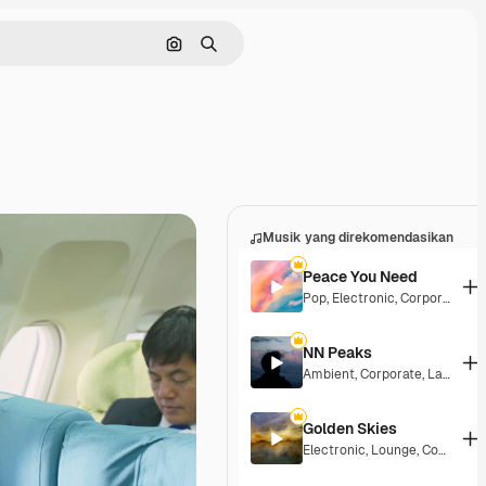
Pencarian berdasarkan gambar
Mencari
Musik yang direkomendasikan
Peace You Need
Pop
,
Electronic
,
Corporate
,
Gr
NN Peaks
Ambient
,
Corporate
,
Laid Back
Golden Skies
Electronic
,
Lounge
,
Corporate