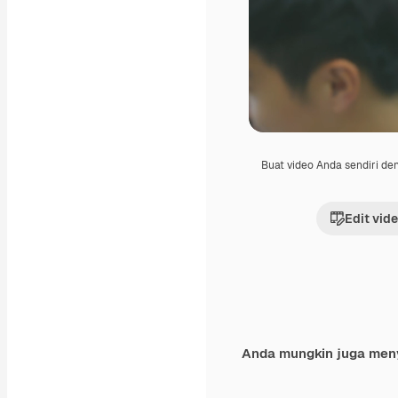
Buat video Anda sendiri d
Edit vid
Anda mungkin juga men
Premium
Premium