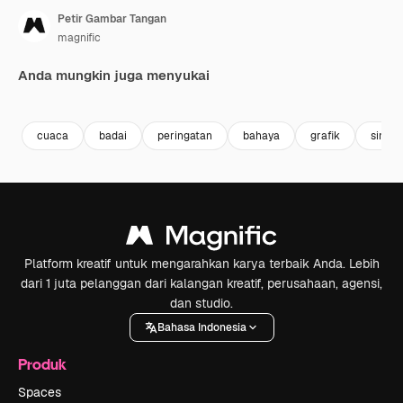
Petir Gambar Tangan
magnific
Anda mungkin juga menyukai
Premium
Premium
Premium
Premium
cuaca
badai
peringatan
bahaya
grafik
simbo
Platform kreatif untuk mengarahkan karya terbaik Anda. Lebih
dari 1 juta pelanggan dari kalangan kreatif, perusahaan, agensi,
dan studio.
Bahasa Indonesia
Produk
Spaces