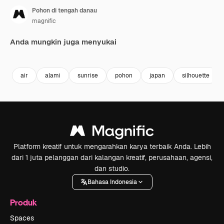
Pohon di tengah danau
magnific
Anda mungkin juga menyukai
Premium
Premium
Dihasilkan 
air
alami
sunrise
pohon
japan
silhouette
Platform kreatif untuk mengarahkan karya terbaik Anda. Lebih
dari 1 juta pelanggan dari kalangan kreatif, perusahaan, agensi,
dan studio.
Bahasa Indonesia
Produk
Spaces