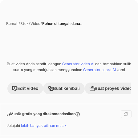
Rumah
/
Stok
/
Video
/
Pohon di tengah dana…
Buat video Anda sendiri dengan
Generator video AI
dan tambahkan sulih
suara yang menakjubkan menggunakan
Generator suara AI
kami
Edit video
Buat kembali
Buat proyek video
Musik gratis yang direkomendasikan
Jelajahi
lebih banyak pilihan musik