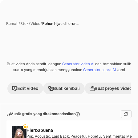
Rumah
/
Stok
/
Video
/
Pohon hijau di leren…
Buat video Anda sendiri dengan
Generator video AI
dan tambahkan sulih
suara yang menakjubkan menggunakan
Generator suara AI
kami
Edit video
Buat kembali
Buat proyek video
Musik gratis yang direkomendasikan
Hierbabuena
Pop
,
Acoustic
,
Laid Back
,
Peaceful
,
Hopeful
,
Sentimental
,
Melanc