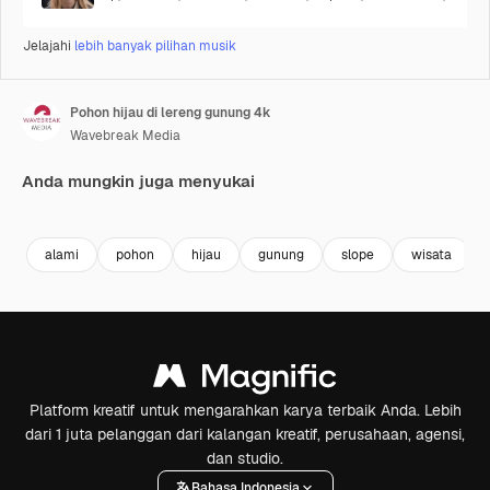
Jelajahi
lebih banyak pilihan musik
Pohon hijau di lereng gunung 4k
Wavebreak Media
Anda mungkin juga menyukai
Premium
Premium
Premium
Premium
alami
pohon
hijau
gunung
slope
wisata
Platform kreatif untuk mengarahkan karya terbaik Anda. Lebih
dari 1 juta pelanggan dari kalangan kreatif, perusahaan, agensi,
dan studio.
Bahasa Indonesia