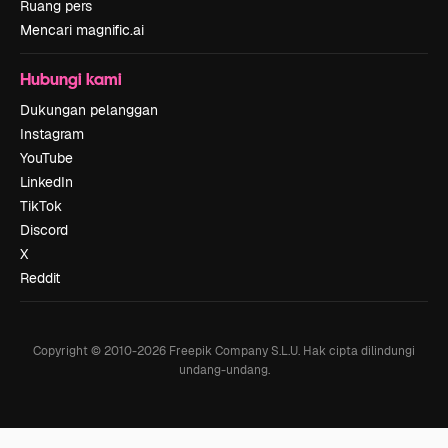
Ruang pers
Mencari magnific.ai
Hubungi kami
Dukungan pelanggan
Instagram
YouTube
LinkedIn
TikTok
Discord
X
Reddit
Copyright © 2010-
2026
Freepik Company S.L.U.
Hak cipta dilindungi
undang-undang
.