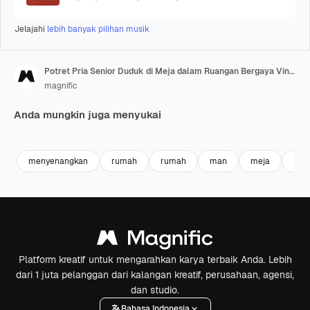
Jelajahi
lebih banyak pilihan musik
Potret Pria Senior Duduk di Meja dalam Ruangan Bergaya Vintage
magnific
Anda mungkin juga menyukai
Premium
Premium
Premium
Premium
menyenangkan
rumah
rumah
man
meja
inte
Platform kreatif untuk mengarahkan karya terbaik Anda. Lebih
dari 1 juta pelanggan dari kalangan kreatif, perusahaan, agensi,
dan studio.
Bahasa Indonesia