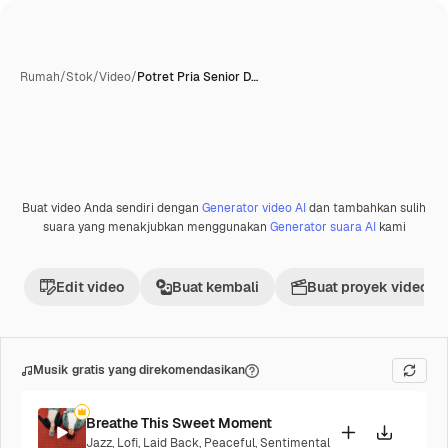
Rumah
/
Stok
/
Video
/
Potret Pria Senior D…
Buat video Anda sendiri dengan
Generator video AI
dan tambahkan sulih
suara yang menakjubkan menggunakan
Generator suara AI
kami
Edit video
Buat kembali
Buat proyek video
Musik gratis yang direkomendasikan
Breathe This Sweet Moment
Jazz
,
Lofi
,
Laid Back
,
Peaceful
,
Sentimental