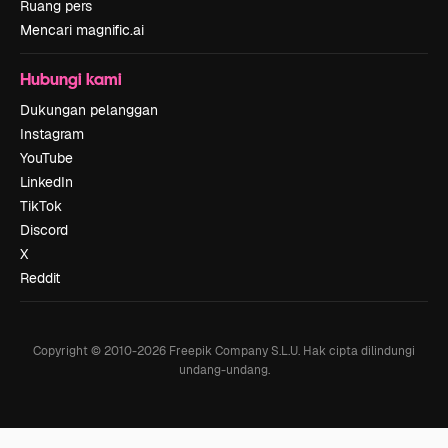
Ruang pers
Mencari magnific.ai
Hubungi kami
Dukungan pelanggan
Instagram
YouTube
LinkedIn
TikTok
Discord
X
Reddit
Copyright © 2010-
2026
Freepik Company S.L.U.
Hak cipta dilindungi
undang-undang
.