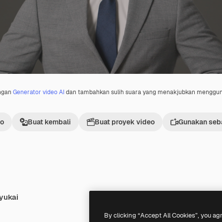
engan
Generator video AI
dan tambahkan sulih suara yang menakjubkan menggu
eo
Buat kembali
Buat proyek video
Gunakan seba
yukai
By clicking “Accept All Cookies”, you ag