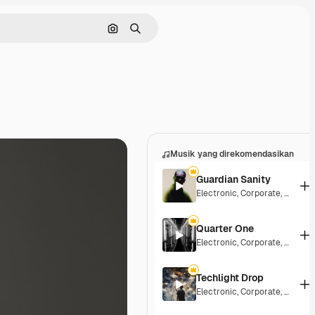
Pencarian berdasarkan gambar
Mencari
Musik yang direkomendasikan
Guardian Sanity
Electronic
,
Corporate
,
Dramat
Quarter One
Electronic
,
Corporate
,
Dramat
Techlight Drop
Electronic
,
Corporate
,
Epic
,
Dr