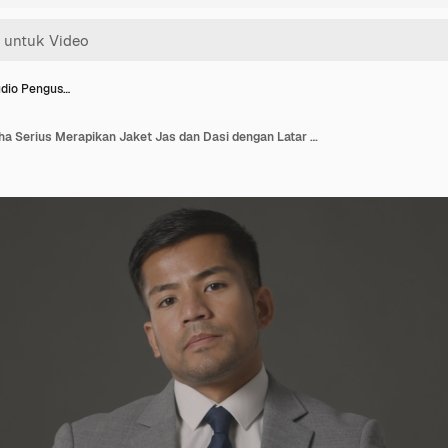
udio Pengus…
Potret Studio Pengusaha Serius Merapikan Jaket Jas dan Dasi dengan Latar Belakang Abu-abu Menatap Kamera