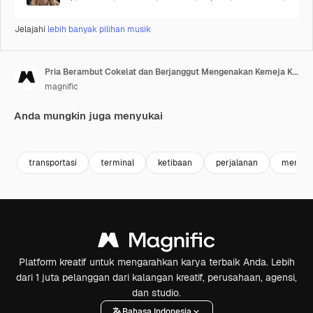
Jelajahi
lebih banyak pilihan musik
Pria Berambut Cokelat dan Berjanggut Mengenakan Kemeja Krem Berjalan dengan Troli Bagasi di Bandara Internasional
magnific
Anda mungkin juga menyukai
Premium
Premium
Premium
Premium
transportasi
terminal
ketibaan
perjalanan
menari
Platform kreatif untuk mengarahkan karya terbaik Anda. Lebih
dari 1 juta pelanggan dari kalangan kreatif, perusahaan, agensi,
dan studio.
Bahasa Indonesia