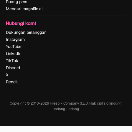
Ruang pers
Mencari magnific.ai
Hubungi kami
Dukungan pelanggan
Instagram
YouTube
LinkedIn
TikTok
Discord
X
Reddit
Copyright © 2010-
2026
Freepik Company S.L.U.
Hak cipta dilindungi
undang-undang
.