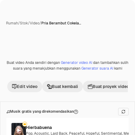
Rumah
/
Stok
/
Video
/
Pria Berambut Cokela…
Buat video Anda sendiri dengan
Generator video AI
dan tambahkan sulih
suara yang menakjubkan menggunakan
Generator suara AI
kami
Edit video
Buat kembali
Buat proyek video
Musik gratis yang direkomendasikan
Hierbabuena
Pop
,
Acoustic
,
Laid Back
,
Peaceful
,
Hopeful
,
Sentimental
,
Melanc