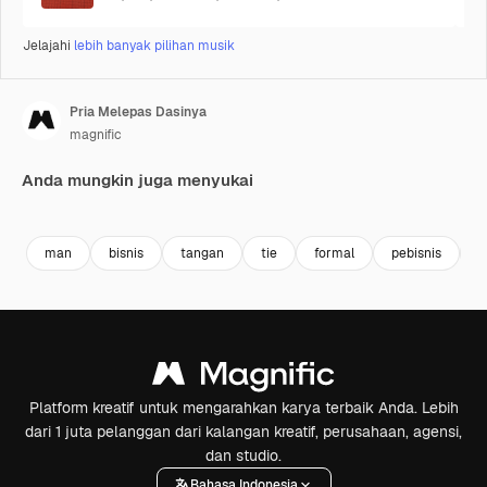
Jelajahi
lebih banyak pilihan musik
Pria Melepas Dasinya
magnific
Anda mungkin juga menyukai
Premium
Premium
man
bisnis
tangan
tie
formal
pebisnis
p
Platform kreatif untuk mengarahkan karya terbaik Anda. Lebih
dari 1 juta pelanggan dari kalangan kreatif, perusahaan, agensi,
dan studio.
Bahasa Indonesia