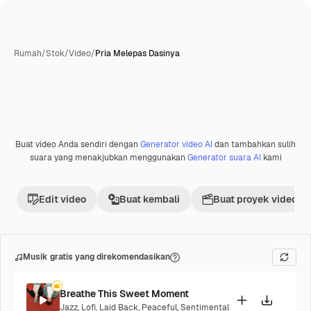
Rumah
/
Stok
/
Video
/
Pria Melepas Dasinya
Buat video Anda sendiri dengan
Generator video AI
dan tambahkan sulih
suara yang menakjubkan menggunakan
Generator suara AI
kami
Edit video
Buat kembali
Buat proyek video
Musik gratis yang direkomendasikan
Breathe This Sweet Moment
Jazz
,
Lofi
,
Laid Back
,
Peaceful
,
Sentimental