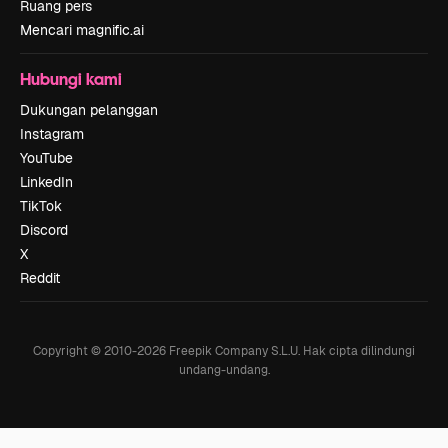
Ruang pers
Mencari magnific.ai
Hubungi kami
Dukungan pelanggan
Instagram
YouTube
LinkedIn
TikTok
Discord
X
Reddit
Copyright © 2010-
2026
Freepik Company S.L.U.
Hak cipta dilindungi
undang-undang
.