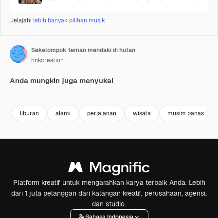
Jelajahi
lebih banyak pilihan musik
Sekelompok teman mendaki di hutan
hnkcreation
Anda mungkin juga menyukai
Premium
Premium
Premium
Premium
liburan
alami
perjalanan
wisata
musim panas
Platform kreatif untuk mengarahkan karya terbaik Anda. Lebih
dari 1 juta pelanggan dari kalangan kreatif, perusahaan, agensi,
dan studio.
Bahasa Indonesia