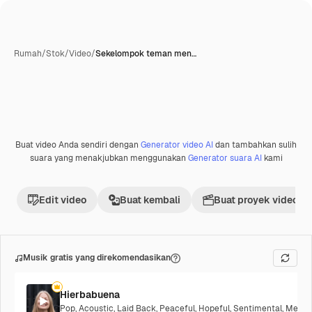
Rumah
/
Stok
/
Video
/
Sekelompok teman men…
Buat video Anda sendiri dengan
Generator video AI
dan tambahkan sulih
suara yang menakjubkan menggunakan
Generator suara AI
kami
Edit video
Buat kembali
Buat proyek video
Musik gratis yang direkomendasikan
Hierbabuena
Pop
,
Acoustic
,
Laid Back
,
Peaceful
,
Hopeful
,
Sentimental
,
Melanc