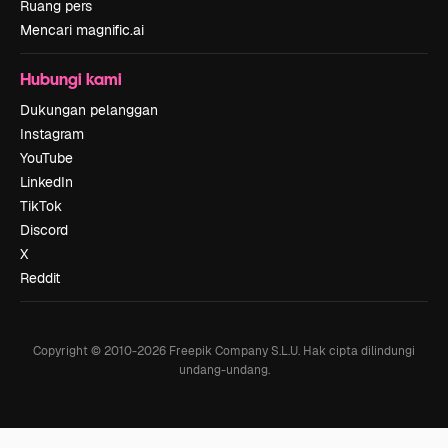
Ruang pers
Mencari magnific.ai
Hubungi kami
Dukungan pelanggan
Instagram
YouTube
LinkedIn
TikTok
Discord
X
Reddit
Copyright © 2010-
2026
Freepik Company S.L.U.
Hak cipta dilindungi
undang-undang
.